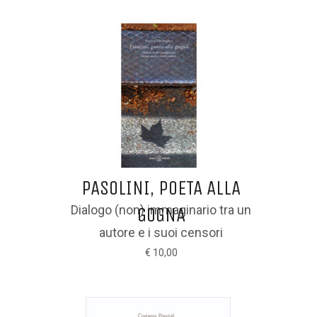
PASOLINI, POETA ALLA
Dialogo (non) immaginario tra un
GOGNA
autore e i suoi censori
€ 10,00